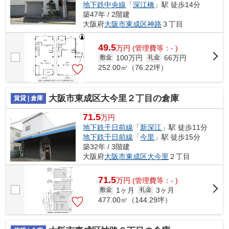
地下鉄中央線
「
深江橋
」駅 徒歩14分
築47年 / 2階建
大阪府
大阪市東成区
神路
３丁目
49.5
万
円
(管理費等：- )
100万円
66万円
敷金
礼金
252.00㎡（76.22坪）
大阪市東成区大今里２丁目の倉庫
賃貸 | 倉庫
71.5
万円
地下鉄千日前線
「
新深江
」駅 徒歩11分
地下鉄千日前線
「
今里
」駅 徒歩15分
築32年 / 3階建
大阪府
大阪市東成区
大今里
２丁目
71.5
万
円
(管理費等：- )
1ヶ月
3ヶ月
敷金
礼金
477.00㎡（144.29坪）