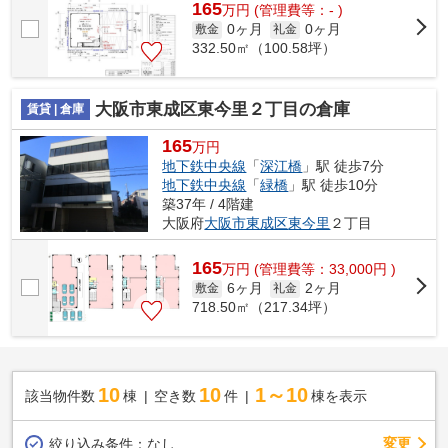
165
万
円
(管理費等：- )
0ヶ月
0ヶ月
敷金
礼金
332.50㎡（100.58坪）
大阪市東成区東今里２丁目の倉庫
賃貸 | 倉庫
165
万円
地下鉄中央線
「
深江橋
」駅 徒歩7分
地下鉄中央線
「
緑橋
」駅 徒歩10分
築37年 / 4階建
大阪府
大阪市東成区
東今里
２丁目
165
万
円
(管理費等：33,000円 )
6ヶ月
2ヶ月
敷金
礼金
718.50㎡（217.34坪）
10
10
1～10
該当物件数
棟
空き数
件
棟を表示
変更
絞り込み条件：
なし