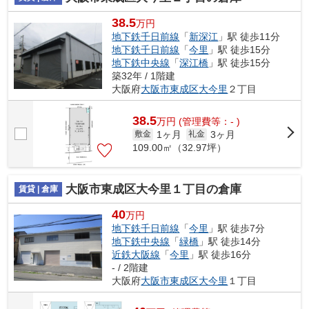
38.5
万円
地下鉄千日前線
「
新深江
」駅 徒歩11分
地下鉄千日前線
「
今里
」駅 徒歩15分
地下鉄中央線
「
深江橋
」駅 徒歩15分
築32年 / 1階建
大阪府
大阪市東成区
大今里
２丁目
38.5
万
円
(管理費等：- )
1ヶ月
3ヶ月
敷金
礼金
109.00㎡（32.97坪）
大阪市東成区大今里１丁目の倉庫
賃貸 | 倉庫
40
万円
地下鉄千日前線
「
今里
」駅 徒歩7分
地下鉄中央線
「
緑橋
」駅 徒歩14分
近鉄大阪線
「
今里
」駅 徒歩16分
- / 2階建
大阪府
大阪市東成区
大今里
１丁目