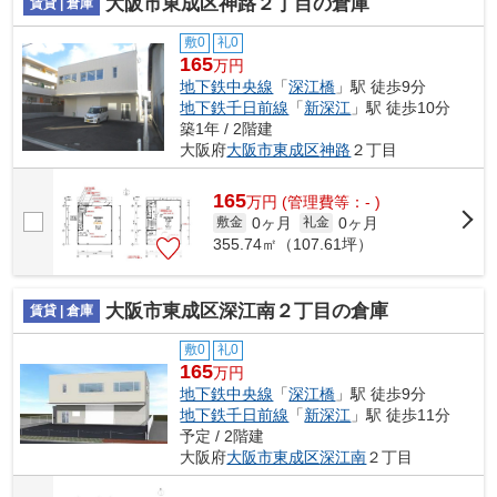
大阪市東成区神路２丁目の倉庫
賃貸 | 倉庫
敷0
礼0
165
万円
地下鉄中央線
「
深江橋
」駅 徒歩9分
地下鉄千日前線
「
新深江
」駅 徒歩10分
築1年 / 2階建
大阪府
大阪市東成区
神路
２丁目
165
万
円
(管理費等：- )
0ヶ月
0ヶ月
敷金
礼金
355.74㎡（107.61坪）
大阪市東成区深江南２丁目の倉庫
賃貸 | 倉庫
敷0
礼0
165
万円
地下鉄中央線
「
深江橋
」駅 徒歩9分
地下鉄千日前線
「
新深江
」駅 徒歩11分
予定 / 2階建
大阪府
大阪市東成区
深江南
２丁目