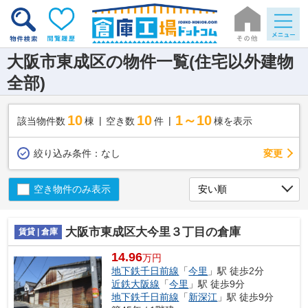
大阪市東成区の物件一覧(住宅以外建物
全部)
10
10
1～10
該当物件数
棟
空き数
件
棟を表示
変更
絞り込み条件：
なし
空き物件のみ表示
大阪市東成区大今里３丁目の倉庫
賃貸 | 倉庫
14.96
万円
地下鉄千日前線
「
今里
」駅 徒歩2分
近鉄大阪線
「
今里
」駅 徒歩9分
地下鉄千日前線
「
新深江
」駅 徒歩9分