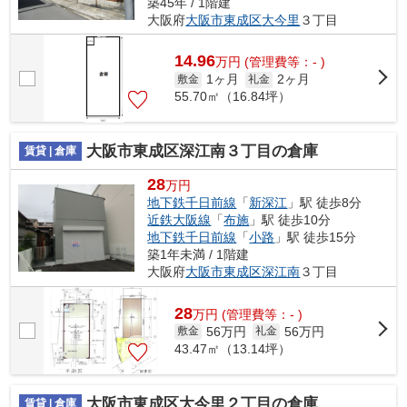
築45年 / 1階建
大阪府
大阪市東成区
大今里
３丁目
14.96
万
円
(管理費等：- )
1ヶ月
2ヶ月
敷金
礼金
55.70㎡（16.84坪）
大阪市東成区深江南３丁目の倉庫
賃貸 | 倉庫
28
万円
地下鉄千日前線
「
新深江
」駅 徒歩8分
近鉄大阪線
「
布施
」駅 徒歩10分
地下鉄千日前線
「
小路
」駅 徒歩15分
築1年未満 / 1階建
大阪府
大阪市東成区
深江南
３丁目
28
万
円
(管理費等：- )
56万円
56万円
敷金
礼金
43.47㎡（13.14坪）
大阪市東成区大今里２丁目の倉庫
賃貸 | 倉庫