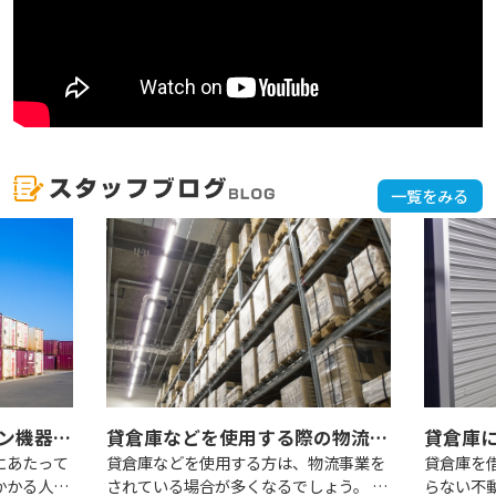
一覧をみる
貸倉庫や貸工場のマテハン機器とは？作業工程ごとの代表機器を解説！
貸倉庫などを使用する際の物流事業におけるセンターフィーとは？
にあたって
貸倉庫などを使用する方は、物流事業を
貸倉庫を
かかる人件
されている場合が多くなるでしょう。 そ
らない不