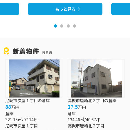
の物流事業においての...
な書類かご
もっと見る
尼崎市次屋１丁目の倉庫
高槻市唐崎北２丁目の倉庫
88
27.5
万円
万円
倉庫
倉庫
321.15㎡/97.14坪
134.46㎡/40.67坪
尼崎市次屋１丁目
高槻市唐崎北２丁目