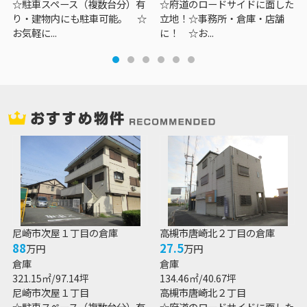
☆駐車スペース（複数台分）有
☆府道のロードサイドに面した
り・建物内にも駐車可能。 ☆
立地！☆事務所・倉庫・店舗
お気軽に...
に！ ☆お...
尼崎市次屋１丁目の倉庫
高槻市唐崎北２丁目の倉庫
88
27.5
万円
万円
倉庫
倉庫
321.15㎡/97.14坪
134.46㎡/40.67坪
尼崎市次屋１丁目
高槻市唐崎北２丁目
☆駐車スペース（複数台分）有
☆府道のロードサイドに面した