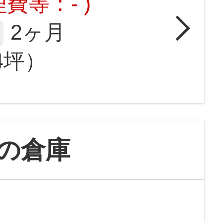
費等：- )
2ヶ月
54坪）
の倉庫