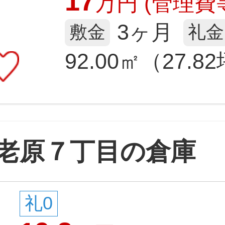
17
万
円
(管理費等
3ヶ月
敷金
礼金
92.00㎡（27.8
老原７丁目の倉庫
礼0