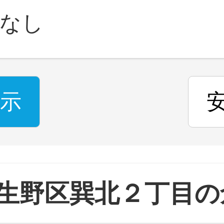
なし
示
生野区巽北２丁目の