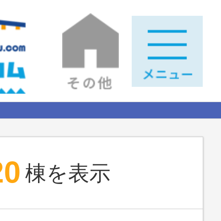
20
棟を表示