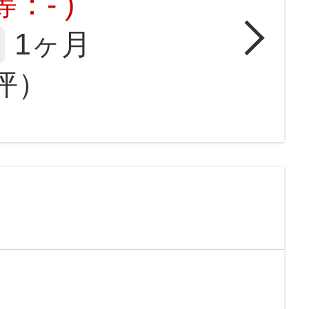
：- )
1ヶ月
2坪）