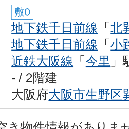
敷0
地下鉄千日前線
「
北
地下鉄千日前線
「
小
近鉄大阪線
「
今里
」
- / 2階建
大阪府
大阪市生野区
空き物件情報がありま