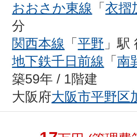
おおさか東線
「
衣摺
分
関西本線
「
平野
」駅 
地下鉄千日前線
「
南
築59年 / 1階建
大阪府
大阪市平野区