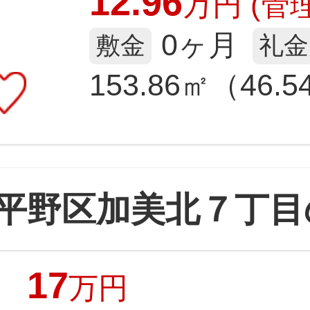
12.96
万
円
(管理
0ヶ月
敷金
礼金
153.86㎡（46.
平野区加美北７丁目
17
万円