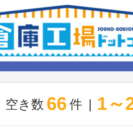
66
1～
空き数
件