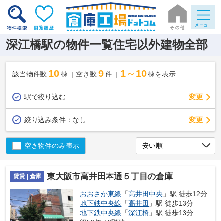
深江橋駅の物件一覧住宅以外建物全部
10
9
1～10
該当物件数
棟
空き数
件
棟を表示
駅で絞り込む
変更
変更
絞り込み条件：
なし
空き物件のみ表示
東大阪市高井田本通５丁目の倉庫
賃貸 | 倉庫
おおさか東線
「
高井田中央
」駅 徒歩12分
地下鉄中央線
「
高井田
」駅 徒歩13分
地下鉄中央線
「
深江橋
」駅 徒歩13分