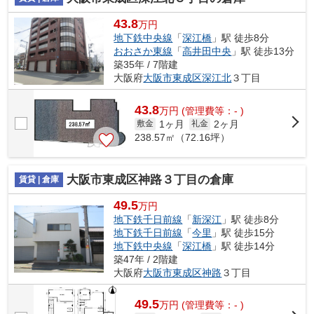
43.8
万円
地下鉄中央線
「
深江橋
」駅 徒歩8分
おおさか東線
「
高井田中央
」駅 徒歩13分
築35年 / 7階建
大阪府
大阪市東成区
深江北
３丁目
43.8
万
円
(管理費等：- )
1ヶ月
2ヶ月
敷金
礼金
238.57㎡（72.16坪）
大阪市東成区神路３丁目の倉庫
賃貸 | 倉庫
49.5
万円
地下鉄千日前線
「
新深江
」駅 徒歩8分
地下鉄千日前線
「
今里
」駅 徒歩15分
地下鉄中央線
「
深江橋
」駅 徒歩14分
築47年 / 2階建
大阪府
大阪市東成区
神路
３丁目
49.5
万
円
(管理費等：- )