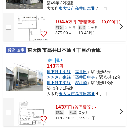
築49年 / 2階建
大阪府
東大阪市
高井田本通
７丁目
104.5
万
円
(管理費等：110,000円 )
3ヶ月
1ヶ月
敷金
礼金
375.00㎡（113.43坪）
東大阪市高井田本通４丁目の倉庫
賃貸 | 倉庫
敷0
礼0
143
万円
地下鉄中央線
「
高井田
」駅 徒歩8分
おおさか東線
「
高井田中央
」駅 徒歩12分
地下鉄中央線
「
深江橋
」駅 徒歩18分
築43年 / 1階建
大阪府
東大阪市
高井田本通
４丁目
143
万
円
(管理費等：- )
0ヶ月
敷金
-
礼金
1142.40㎡（345.57坪）