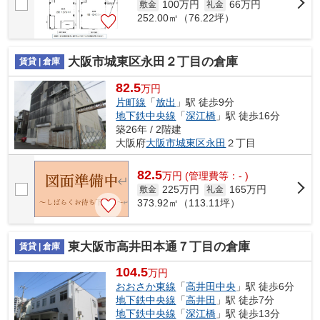
100万円
66万円
敷金
礼金
252.00㎡（76.22坪）
大阪市城東区永田２丁目の倉庫
賃貸 | 倉庫
82.5
万円
片町線
「
放出
」駅 徒歩9分
地下鉄中央線
「
深江橋
」駅 徒歩16分
築26年 / 2階建
大阪府
大阪市城東区
永田
２丁目
82.5
万
円
(管理費等：- )
225万円
165万円
敷金
礼金
373.92㎡（113.11坪）
東大阪市高井田本通７丁目の倉庫
賃貸 | 倉庫
104.5
万円
おおさか東線
「
高井田中央
」駅 徒歩6分
地下鉄中央線
「
高井田
」駅 徒歩7分
地下鉄中央線
「
深江橋
」駅 徒歩13分