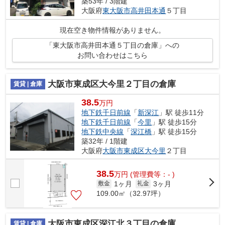
築53年 / 3階建
大阪府
東大阪市
高井田本通
５丁目
現在空き物件情報がありません。
「東大阪市高井田本通５丁目の倉庫」への
お問い合わせはこちら
大阪市東成区大今里２丁目の倉庫
賃貸 | 倉庫
38.5
万円
地下鉄千日前線
「
新深江
」駅 徒歩11分
地下鉄千日前線
「
今里
」駅 徒歩15分
地下鉄中央線
「
深江橋
」駅 徒歩15分
築32年 / 1階建
大阪府
大阪市東成区
大今里
２丁目
38.5
万
円
(管理費等：- )
1ヶ月
3ヶ月
敷金
礼金
109.00㎡（32.97坪）
大阪市東成区深江北３丁目の倉庫
賃貸 | 倉庫