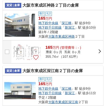
大阪市東成区神路２丁目の倉庫
賃貸 | 倉庫
敷0
礼0
165
万円
地下鉄中央線
「
深江橋
」駅 徒歩9分
地下鉄千日前線
「
新深江
」駅 徒歩10分
築1年 / 2階建
大阪府
大阪市東成区
神路
２丁目
165
万
円
(管理費等：- )
0ヶ月
0ヶ月
敷金
礼金
355.74㎡（107.61坪）
大阪市東成区深江南２丁目の倉庫
賃貸 | 倉庫
敷0
礼0
165
万円
地下鉄中央線
「
深江橋
」駅 徒歩9分
地下鉄千日前線
「
新深江
」駅 徒歩11分
予定 / 2階建
大阪府
大阪市東成区
深江南
２丁目