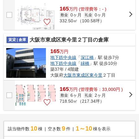
165
万
円
(管理費等：- )
0ヶ月
0ヶ月
敷金
礼金
332.50㎡（100.58坪）
大阪市東成区東今里２丁目の倉庫
賃貸 | 倉庫
165
万円
地下鉄中央線
「
深江橋
」駅 徒歩7分
地下鉄中央線
「
緑橋
」駅 徒歩10分
築37年 / 4階建
大阪府
大阪市東成区
東今里
２丁目
165
万
円
(管理費等：33,000円 )
6ヶ月
2ヶ月
敷金
礼金
718.50㎡（217.34坪）
10
9
1～10
該当物件数
棟
空き数
件
棟を表示