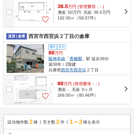
38.5
万
円
(管理費等：- )
50万円
38.5万円
敷金
礼金
192.00㎡（58.07坪）
西宮市西宮浜２丁目の倉庫
賃貸 | 倉庫
敷0
礼0
88
万円
阪神本線
「
香櫨園
」駅 徒歩38分
築38年 / 2階建
兵庫県
西宮市
西宮浜
２丁目
88
万
円
(管理費等：- )
0ヶ月
敷金
-
礼金
266.00㎡（80.46坪）
2
2
1～2
該当物件数
棟
空き数
件
棟を表示