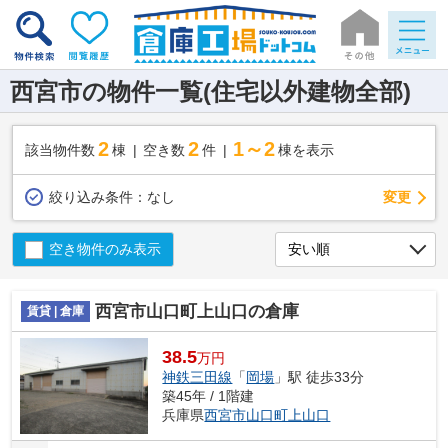
西宮市の物件一覧(住宅以外建物全部)
2
2
1～2
該当物件数
棟
空き数
件
棟を表示
変更
絞り込み条件：
なし
空き物件のみ表示
西宮市山口町上山口の倉庫
賃貸 | 倉庫
38.5
万円
神鉄三田線
「
岡場
」駅 徒歩33分
築45年 / 1階建
兵庫県
西宮市
山口町上山口