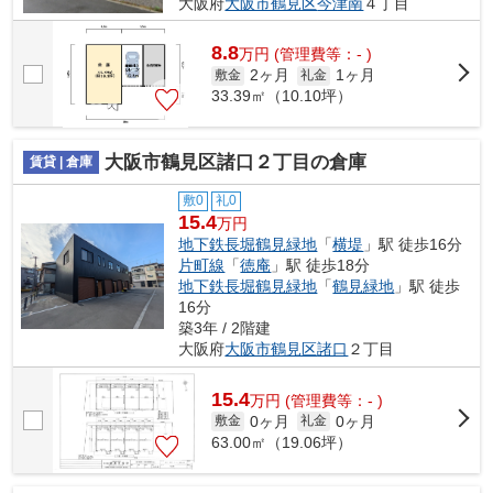
大阪府
大阪市鶴見区
今津南
４丁目
8.8
万
円
(管理費等：- )
2ヶ月
1ヶ月
敷金
礼金
33.39㎡（10.10坪）
大阪市鶴見区諸口２丁目の倉庫
賃貸 | 倉庫
敷0
礼0
15.4
万円
地下鉄長堀鶴見緑地
「
横堤
」駅 徒歩16分
片町線
「
徳庵
」駅 徒歩18分
地下鉄長堀鶴見緑地
「
鶴見緑地
」駅 徒歩
16分
築3年 / 2階建
大阪府
大阪市鶴見区
諸口
２丁目
15.4
万
円
(管理費等：- )
0ヶ月
0ヶ月
敷金
礼金
63.00㎡（19.06坪）