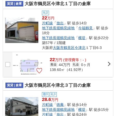
大阪市鶴見区今津北１丁目の倉庫
賃貸 | 倉庫
礼0
22
万円
片町線
「
放出
」駅 徒歩14分
地下鉄長堀鶴見緑地
「
今福鶴見
」駅 徒歩
18分
地下鉄長堀鶴見緑地
「
横堤
」駅 徒歩22分
築57年 / 1階建
大阪府
大阪市鶴見区
今津北
１丁目6-3
22
万
円
(管理費等：- )
44万円
0ヶ月
敷金
礼金
138.60㎡（41.92坪）
大阪市鶴見区今津北３丁目の倉庫
賃貸 | 倉庫
敷0
礼0
28.6
万円
片町線
「
徳庵
」駅 徒歩14分
地下鉄長堀鶴見緑地
「
横堤
」駅 徒歩15分
片町線
「
放出
」駅 徒歩24分