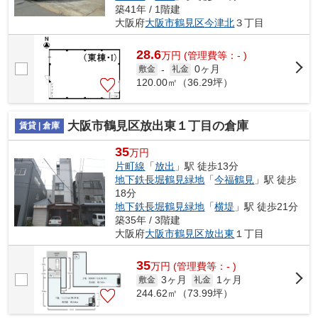
築41年 / 1階建
大阪府
大阪市鶴見区
今津北
３丁目
28.6
万
円
(管理費等：- )
0ヶ月
敷金
-
礼金
120.00㎡（36.29坪）
大阪市鶴見区放出東１丁目の倉庫
賃貸 | 倉庫
35
万円
片町線
「
放出
」駅 徒歩13分
地下鉄長堀鶴見緑地
「
今福鶴見
」駅 徒歩
18分
地下鉄長堀鶴見緑地
「
横堤
」駅 徒歩21分
築35年 / 3階建
大阪府
大阪市鶴見区
放出東
１丁目
35
万
円
(管理費等：- )
3ヶ月
1ヶ月
敷金
礼金
244.62㎡（73.99坪）