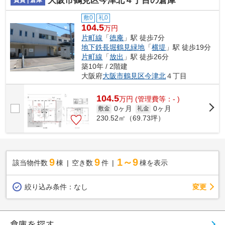
大阪市鶴見区今津北４丁目の倉庫
敷0
礼0
104.5
万円
片町線
「
徳庵
」駅 徒歩7分
地下鉄長堀鶴見緑地
「
横堤
」駅 徒歩19分
片町線
「
放出
」駅 徒歩26分
築10年 / 2階建
大阪府
大阪市鶴見区
今津北
４丁目
104.5
万
円
(管理費等：- )
0ヶ月
0ヶ月
敷金
礼金
230.52㎡（69.73坪）
9
9
1～9
該当物件数
棟
空き数
件
棟を表示
変更
絞り込み条件：
なし
倉庫を探す