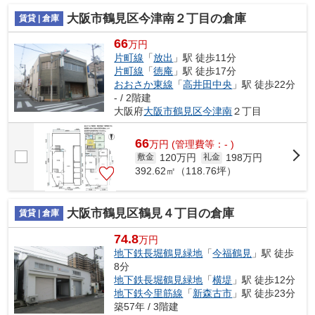
大阪市鶴見区今津南２丁目の倉庫
賃貸 | 倉庫
66
万円
片町線
「
放出
」駅 徒歩11分
片町線
「
徳庵
」駅 徒歩17分
おおさか東線
「
高井田中央
」駅 徒歩22分
- / 2階建
大阪府
大阪市鶴見区
今津南
２丁目
66
万
円
(管理費等：- )
120万円
198万円
敷金
礼金
392.62㎡（118.76坪）
大阪市鶴見区鶴見４丁目の倉庫
賃貸 | 倉庫
74.8
万円
地下鉄長堀鶴見緑地
「
今福鶴見
」駅 徒歩
8分
地下鉄長堀鶴見緑地
「
横堤
」駅 徒歩12分
地下鉄今里筋線
「
新森古市
」駅 徒歩23分
築57年 / 3階建