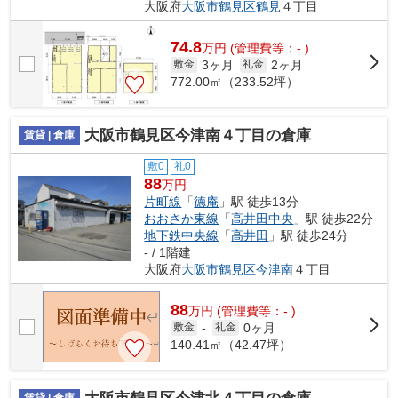
大阪府
大阪市鶴見区
鶴見
４丁目
74.8
万
円
(管理費等：- )
3ヶ月
2ヶ月
敷金
礼金
772.00㎡（233.52坪）
大阪市鶴見区今津南４丁目の倉庫
賃貸 | 倉庫
敷0
礼0
88
万円
片町線
「
徳庵
」駅 徒歩13分
おおさか東線
「
高井田中央
」駅 徒歩22分
地下鉄中央線
「
高井田
」駅 徒歩24分
- / 1階建
大阪府
大阪市鶴見区
今津南
４丁目
88
万
円
(管理費等：- )
0ヶ月
敷金
-
礼金
140.41㎡（42.47坪）
賃貸 | 倉庫