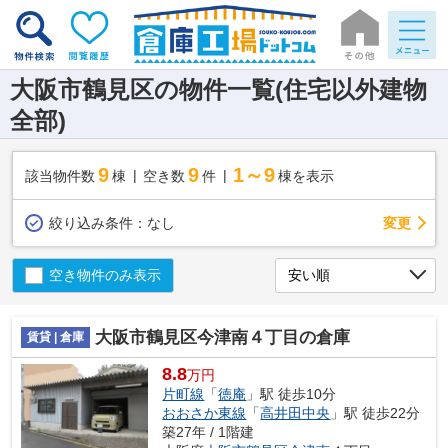
大阪市鶴見区の物件一覧(住宅以外建物
全部)
9
9
1～9
該当物件数
棟
空き数
件
棟を表示
変更
絞り込み条件：
なし
空き物件のみ表示
大阪市鶴見区今津南４丁目の倉庫
賃貸 | 倉庫
8.8
万円
片町線
「
徳庵
」駅 徒歩10分
おおさか東線
「
高井田中央
」駅 徒歩22分
築27年 / 1階建