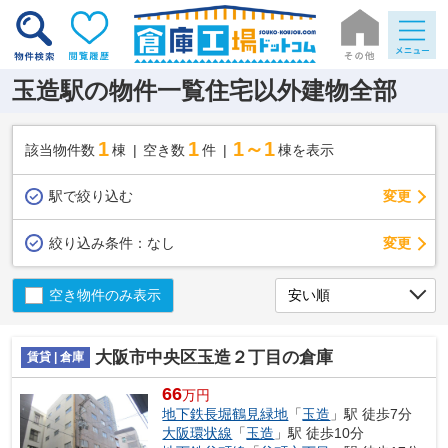
玉造駅の物件一覧住宅以外建物全部
1
1
1～1
該当物件数
棟
空き数
件
棟を表示
駅で絞り込む
変更
変更
絞り込み条件：
なし
空き物件のみ表示
大阪市中央区玉造２丁目の倉庫
賃貸 | 倉庫
66
万円
地下鉄長堀鶴見緑地
「
玉造
」駅 徒歩7分
大阪環状線
「
玉造
」駅 徒歩10分