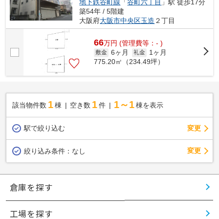
地下鉄谷町線
「
谷町六丁目
」駅 徒歩17分
築54年 / 5階建
大阪府
大阪市中央区
玉造
２丁目
66
万
円
(管理費等：- )
6ヶ月
1ヶ月
敷金
礼金
775.20㎡（234.49坪）
1
1
1～1
該当物件数
棟
空き数
件
棟を表示
駅で絞り込む
変更
変更
絞り込み条件：
なし
倉庫を探す
工場を探す