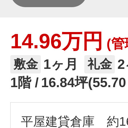
14.96万円
(管
1ヶ月
敷金
礼金
1階
16.84坪(55.7
平屋建貸倉庫 約1