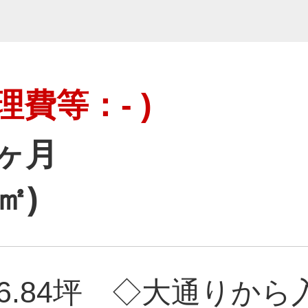
理費等：- )
2ヶ月
0㎡)
6.84坪 ◇大通りか