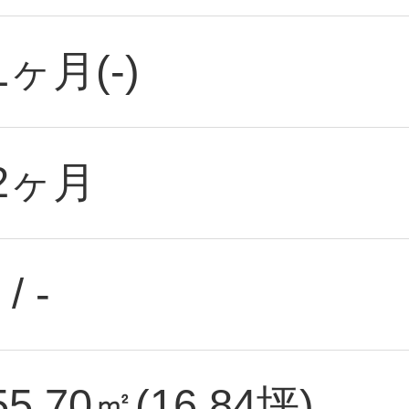
1ヶ月(-)
2ヶ月
 / -
55.70㎡(16.84坪)