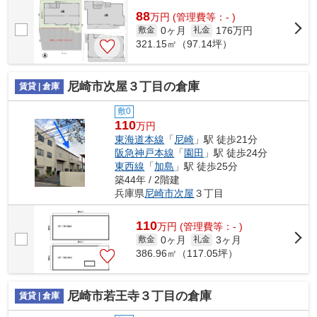
88
万
円
(管理費等：- )
0ヶ月
176万円
敷金
礼金
321.15㎡（97.14坪）
尼崎市次屋３丁目の倉庫
賃貸 | 倉庫
敷0
110
万円
東海道本線
「
尼崎
」駅 徒歩21分
阪急神戸本線
「
園田
」駅 徒歩24分
東西線
「
加島
」駅 徒歩25分
築44年 / 2階建
兵庫県
尼崎市
次屋
３丁目
110
万
円
(管理費等：- )
0ヶ月
3ヶ月
敷金
礼金
386.96㎡（117.05坪）
尼崎市若王寺３丁目の倉庫
賃貸 | 倉庫