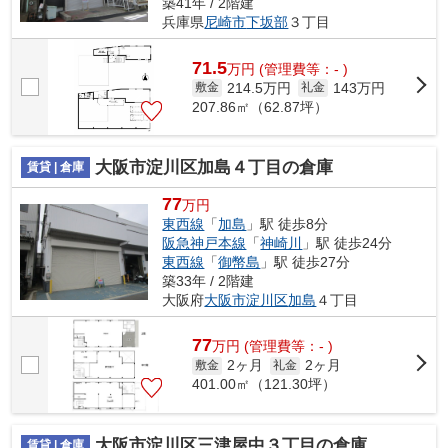
築41年 / 2階建
兵庫県
尼崎市
下坂部
３丁目
71.5
万
円
(管理費等：- )
214.5万円
143万円
敷金
礼金
207.86㎡（62.87坪）
大阪市淀川区加島４丁目の倉庫
賃貸 | 倉庫
77
万円
東西線
「
加島
」駅 徒歩8分
阪急神戸本線
「
神崎川
」駅 徒歩24分
東西線
「
御幣島
」駅 徒歩27分
築33年 / 2階建
大阪府
大阪市淀川区
加島
４丁目
77
万
円
(管理費等：- )
2ヶ月
2ヶ月
敷金
礼金
401.00㎡（121.30坪）
大阪市淀川区三津屋中３丁目の倉庫
賃貸 | 倉庫