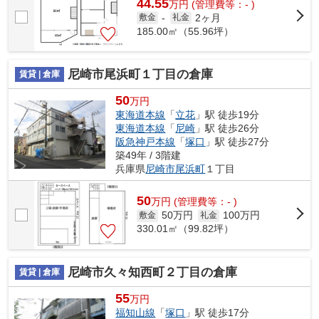
44.55
万
円
(管理費等：- )
2ヶ月
敷金
-
礼金
185.00㎡（55.96坪）
尼崎市尾浜町１丁目の倉庫
賃貸 | 倉庫
50
万円
東海道本線
「
立花
」駅 徒歩19分
東海道本線
「
尼崎
」駅 徒歩26分
阪急神戸本線
「
塚口
」駅 徒歩27分
築49年 / 3階建
兵庫県
尼崎市
尾浜町
１丁目
50
万
円
(管理費等：- )
50万円
100万円
敷金
礼金
330.01㎡（99.82坪）
尼崎市久々知西町２丁目の倉庫
賃貸 | 倉庫
55
万円
福知山線
「
塚口
」駅 徒歩17分