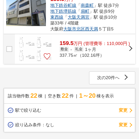
地下鉄谷町線
「
南森町
」駅 徒歩7分
地下鉄堺筋線
「
扇町
」駅 徒歩9分
東西線
「
大阪天満宮
」駅 徒歩10分
築33年 / 4階建
大阪府
大阪市北区
西天満
５丁目5
159.5
万
円
(管理費等：110,000円 )
1ヶ月
敷金
-
礼金
337.75㎡（102.16坪）
次の20件へ
22
22
1～20
該当物件数
棟
空き数
件
棟を表示
駅で絞り込む
変更
変更
絞り込み条件：
なし