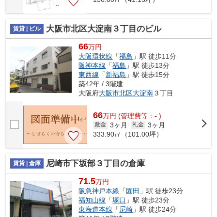
大阪市北区大淀南３丁目のビル
賃貸 | ビル
66
万円
大阪環状線
「
福島
」駅 徒歩11分
阪神本線
「
福島
」駅 徒歩13分
東西線
「
新福島
」駅 徒歩15分
築42年 / 3階建
大阪府
大阪市北区
大淀南
３丁目
66
万
円
(管理費等：- )
3ヶ月
3ヶ月
敷金
礼金
333.90㎡（101.00坪）
尼崎市下坂部３丁目の倉庫
賃貸 | 倉庫
71.5
万円
阪急神戸本線
「
園田
」駅 徒歩23分
福知山線
「
塚口
」駅 徒歩23分
東海道本線
「
尼崎
」駅 徒歩24分