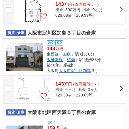
143
万
円
(管理費等：- )
390万円
0ヶ月
敷金
礼金
628.08㎡（189.99坪）
大阪市淀川区加島３丁目の倉庫
賃貸 | 倉庫
敷0
礼0
143
万円
東西線
「
加島
」駅 徒歩6分
阪神本線
「
杭瀬
」駅 徒歩35分
築40年 / 3階建
大阪府
大阪市淀川区
加島
３丁目
143
万
円
(管理費等：- )
0ヶ月
0ヶ月
敷金
礼金
729.58㎡（220.69坪）
大阪市北区西天満５丁目の倉庫
賃貸 | 倉庫
敷0
159.5
万円