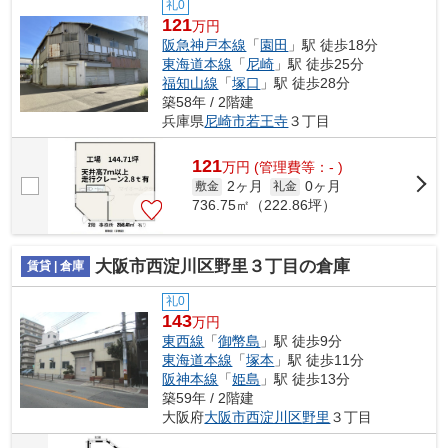
礼0
121
万円
阪急神戸本線
「
園田
」駅 徒歩18分
東海道本線
「
尼崎
」駅 徒歩25分
福知山線
「
塚口
」駅 徒歩28分
築58年 / 2階建
兵庫県
尼崎市
若王寺
３丁目
121
万
円
(管理費等：- )
2ヶ月
0ヶ月
敷金
礼金
736.75㎡（222.86坪）
大阪市西淀川区野里３丁目の倉庫
賃貸 | 倉庫
礼0
143
万円
東西線
「
御幣島
」駅 徒歩9分
東海道本線
「
塚本
」駅 徒歩11分
阪神本線
「
姫島
」駅 徒歩13分
築59年 / 2階建
大阪府
大阪市西淀川区
野里
３丁目