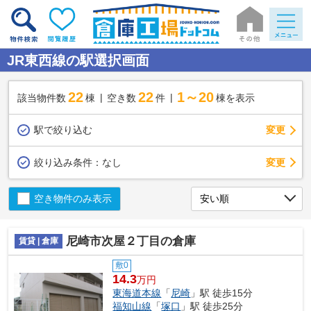
JR東西線の駅選択画面
22
22
1～20
該当物件数
棟
空き数
件
棟を表示
駅で絞り込む
変更
変更
絞り込み条件：
なし
空き物件のみ表示
尼崎市次屋２丁目の倉庫
賃貸 | 倉庫
敷0
14.3
万円
東海道本線
「
尼崎
」駅 徒歩15分
福知山線
「
塚口
」駅 徒歩25分