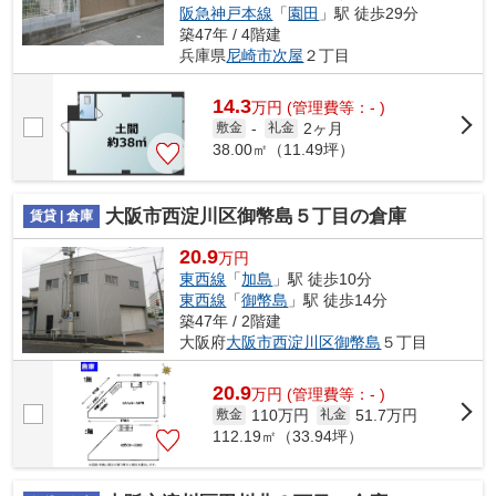
阪急神戸本線
「
園田
」駅 徒歩29分
築47年 / 4階建
兵庫県
尼崎市
次屋
２丁目
14.3
万
円
(管理費等：- )
2ヶ月
敷金
-
礼金
38.00㎡（11.49坪）
大阪市西淀川区御幣島５丁目の倉庫
賃貸 | 倉庫
20.9
万円
東西線
「
加島
」駅 徒歩10分
東西線
「
御幣島
」駅 徒歩14分
築47年 / 2階建
大阪府
大阪市西淀川区
御幣島
５丁目
20.9
万
円
(管理費等：- )
110万円
51.7万円
敷金
礼金
112.19㎡（33.94坪）