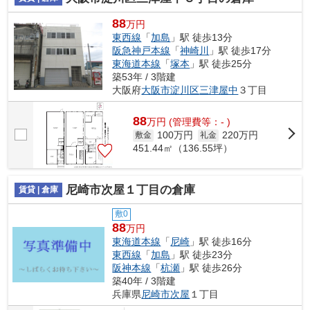
88
万円
東西線
「
加島
」駅 徒歩13分
阪急神戸本線
「
神崎川
」駅 徒歩17分
東海道本線
「
塚本
」駅 徒歩25分
築53年 / 3階建
大阪府
大阪市淀川区
三津屋中
３丁目
88
万
円
(管理費等：- )
100万円
220万円
敷金
礼金
451.44㎡（136.55坪）
尼崎市次屋１丁目の倉庫
賃貸 | 倉庫
敷0
88
万円
東海道本線
「
尼崎
」駅 徒歩16分
東西線
「
加島
」駅 徒歩23分
阪神本線
「
杭瀬
」駅 徒歩26分
築40年 / 3階建
兵庫県
尼崎市
次屋
１丁目