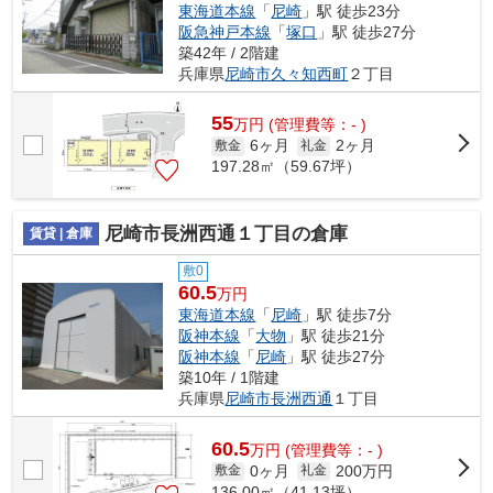
東海道本線
「
尼崎
」駅 徒歩23分
阪急神戸本線
「
塚口
」駅 徒歩27分
築42年 / 2階建
兵庫県
尼崎市
久々知西町
２丁目
55
万
円
(管理費等：- )
6ヶ月
2ヶ月
敷金
礼金
197.28㎡（59.67坪）
尼崎市長洲西通１丁目の倉庫
賃貸 | 倉庫
敷0
60.5
万円
東海道本線
「
尼崎
」駅 徒歩7分
阪神本線
「
大物
」駅 徒歩21分
阪神本線
「
尼崎
」駅 徒歩27分
築10年 / 1階建
兵庫県
尼崎市
長洲西通
１丁目
60.5
万
円
(管理費等：- )
0ヶ月
200万円
敷金
礼金
136.00㎡（41.13坪）