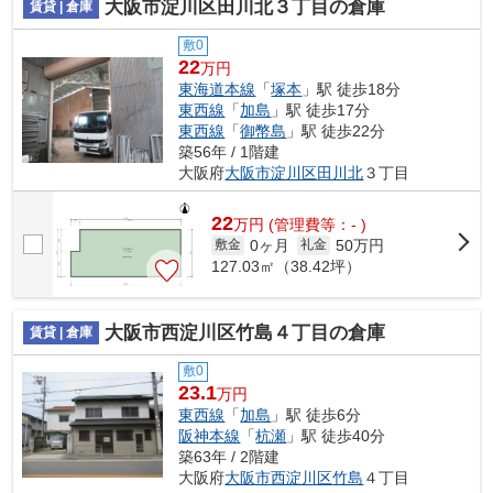
大阪市淀川区田川北３丁目の倉庫
賃貸 | 倉庫
敷0
22
万円
東海道本線
「
塚本
」駅 徒歩18分
東西線
「
加島
」駅 徒歩17分
東西線
「
御幣島
」駅 徒歩22分
築56年 / 1階建
大阪府
大阪市淀川区
田川北
３丁目
22
万
円
(管理費等：- )
0ヶ月
50万円
敷金
礼金
127.03㎡（38.42坪）
大阪市西淀川区竹島４丁目の倉庫
賃貸 | 倉庫
敷0
23.1
万円
東西線
「
加島
」駅 徒歩6分
阪神本線
「
杭瀬
」駅 徒歩40分
築63年 / 2階建
大阪府
大阪市西淀川区
竹島
４丁目