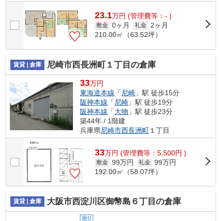
23.1
万
円
(管理費等：- )
0ヶ月
2ヶ月
敷金
礼金
210.00㎡（63.52坪）
尼崎市西長洲町１丁目の倉庫
賃貸 | 倉庫
33
万円
東海道本線
「
尼崎
」駅 徒歩15分
阪神本線
「
尼崎
」駅 徒歩19分
阪神本線
「
大物
」駅 徒歩23分
築44年 / 1階建
兵庫県
尼崎市
西長洲町
１丁目
33
万
円
(管理費等：5,500円 )
99万円
99万円
敷金
礼金
192.00㎡（58.07坪）
大阪市西淀川区御幣島６丁目の倉庫
賃貸 | 倉庫
敷0