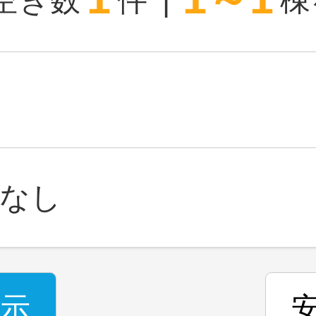
空き数
件
棟
なし
示