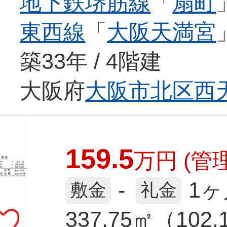
地下鉄堺筋線
「
扇町
東西線
「
大阪天満宮
築33年 / 4階建
大阪府
大阪市北区
西
159.5
万
円
(管理
1ヶ
-
敷金
礼金
337.75㎡（102