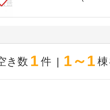
1
1～1
空き数
件
棟