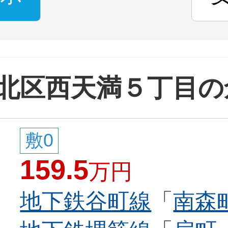
北区西天満５丁目の
敷0
159.5
万円
地下鉄谷町線
「
南森