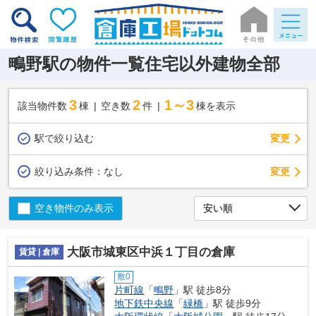
鴫野駅の物件一覧住宅以外建物全部
3
2
1～3
該当物件数
棟
空き数
件
棟を表示
駅で絞り込む
変更
変更
絞り込み条件：
なし
空き物件のみ表示
大阪市城東区中浜１丁目の倉庫
賃貸 | 倉庫
敷0
片町線
「
鴫野
」駅 徒歩8分
地下鉄中央線
「
緑橋
」駅 徒歩9分