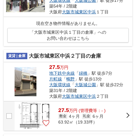
大阪環状線
「
大阪城公園
」駅 徒歩17分
築54年 / 2階建
大阪府
大阪市城東区
中浜
１丁目
現在空き物件情報がありません。
「大阪市城東区中浜１丁目の倉庫」への
お問い合わせはこちら
大阪市城東区中浜２丁目の倉庫
賃貸 | 倉庫
27.5
万円
地下鉄中央線
「
緑橋
」駅 徒歩7分
片町線
「
鴫野
」駅 徒歩13分
大阪環状線
「
大阪城公園
」駅 徒歩22分
築31年 / 2階建
大阪府
大阪市城東区
中浜
２丁目
27.5
万
円
(管理費等：- )
4ヶ月
6ヶ月
敷金
礼金
63.92㎡（19.33坪）