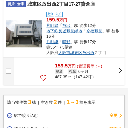
城東区放出西2丁目17-27貸倉庫
賃貸 | 倉庫
敷0
礼0
159.5
万円
片町線
「
放出
」駅 徒歩12分
地下鉄長堀鶴見緑地
「
今福鶴見
」駅 徒歩
16分
片町線
「
鴫野
」駅 徒歩17分
築36年 / 3階建
大阪府
大阪市城東区
放出西
２丁目
159.5
万
円
(管理費等：- )
0ヶ月
敷金
-
礼金
487.35㎡（147.42坪）
3
2
1～3
該当物件数
棟
空き数
件
棟を表示
駅で絞り込む
変更