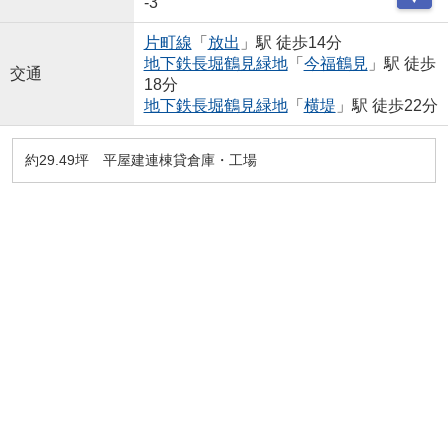
-3
片町線
「
放出
」駅 徒歩14分
地下鉄長堀鶴見緑地
「
今福鶴見
」駅 徒歩
交通
18分
地下鉄長堀鶴見緑地
「
横堤
」駅 徒歩22分
約29.49坪 平屋建連棟貸倉庫・工場