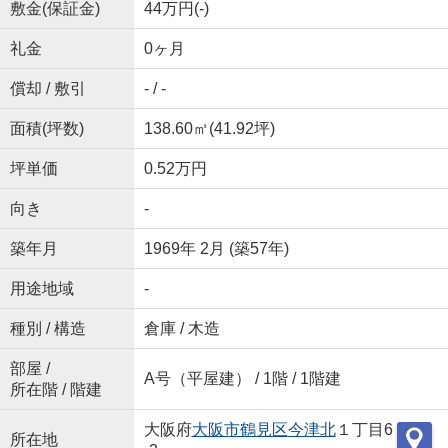
敷金(保証金)
44万円(-)
礼金
0ヶ月
償却 / 敷引
- / -
面積(坪数)
138.60㎡(41.92坪)
坪単価
0.52万円
向き
-
築年月
1969年 2月 (築57年)
用途地域
-
種別 / 構造
倉庫 / 木造
部屋 /
A号（平屋建） / 1階 / 1階建
所在階 / 階建
大阪府
大阪市鶴見区
今津北
１丁目6
所在地