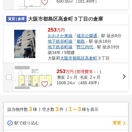
600.00㎡（181.49坪）
大阪市都島区高倉町３丁目の倉庫
賃貸 | 倉庫
253
万円
おおさか東線
「
城北公園通
」駅 徒歩8分
地下鉄谷町線
「
都島
」駅 徒歩18分
地下鉄谷町線
「
野江内代
」駅 徒歩19分
築34年 / 5階建
大阪府
大阪市都島区
高倉町
３丁目
253
万
円
(管理費等：- )
2ヶ月
2ヶ月
敷金
礼金
1608.24㎡（486.49坪）
3
3
1～3
該当物件数
棟
空き数
件
棟を表示
駅で絞り込む
変更