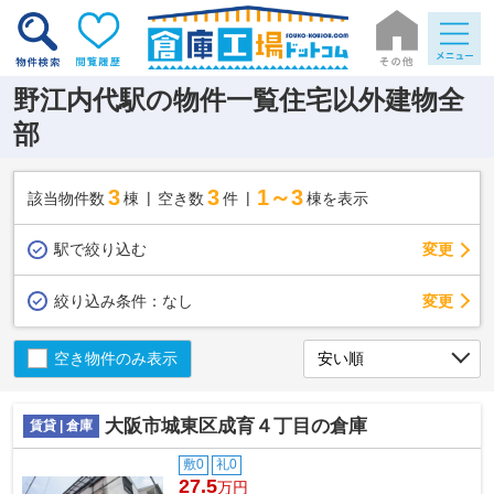
野江内代駅の物件一覧住宅以外建物全
部
3
3
1～3
該当物件数
棟
空き数
件
棟を表示
駅で絞り込む
変更
変更
絞り込み条件：
なし
空き物件のみ表示
大阪市城東区成育４丁目の倉庫
賃貸 | 倉庫
敷0
礼0
27.5
万円