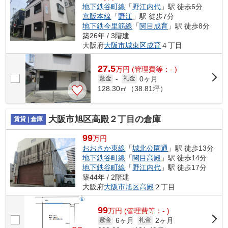
地下鉄谷町線
「
野江内代
」駅 徒歩6分
京阪本線
「
野江
」駅 徒歩7分
地下鉄今里筋線
「
関目成育
」駅 徒歩8分
築26年 / 3階建
大阪府
大阪市城東区
成育
４丁目
27.5
万
円
(管理費等：- )
0ヶ月
敷金
-
礼金
128.30㎡（38.81坪）
大阪市旭区高殿２丁目の倉庫
賃貸 | 倉庫
99
万円
おおさか東線
「
城北公園通
」駅 徒歩13分
地下鉄谷町線
「
関目高殿
」駅 徒歩14分
地下鉄谷町線
「
野江内代
」駅 徒歩17分
築44年 / 2階建
大阪府
大阪市旭区
高殿
２丁目
99
万
円
(管理費等：- )
6ヶ月
2ヶ月
敷金
礼金