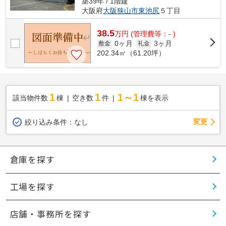
築39年 / 1階建
大阪府
大阪狭山市
東池尻
５丁目
38.5
万
円
(管理費等：- )
0ヶ月
3ヶ月
敷金
礼金
202.34㎡（61.20坪）
1
1
1～1
該当物件数
棟
空き数
件
棟を表示
変更
絞り込み条件：
なし
倉庫を探す
工場を探す
店舗・事務所を探す