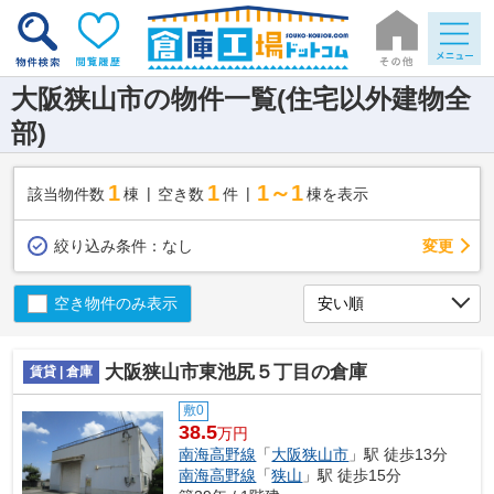
大阪狭山市の物件一覧(住宅以外建物全
部)
1
1
1～1
該当物件数
棟
空き数
件
棟を表示
変更
絞り込み条件：
なし
空き物件のみ表示
大阪狭山市東池尻５丁目の倉庫
賃貸 | 倉庫
敷0
38.5
万円
南海高野線
「
大阪狭山市
」駅 徒歩13分
南海高野線
「
狭山
」駅 徒歩15分