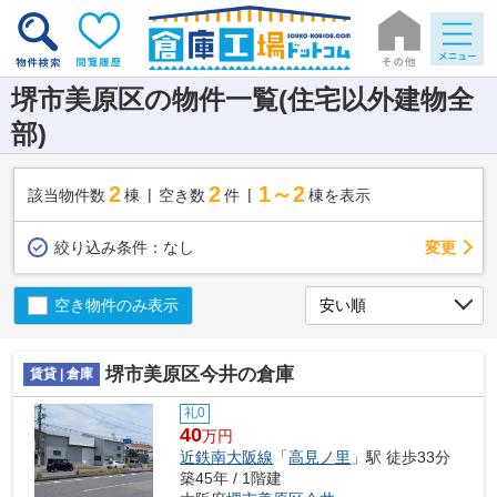
堺市美原区の物件一覧(住宅以外建物全
部)
2
2
1～2
該当物件数
棟
空き数
件
棟を表示
変更
絞り込み条件：
なし
空き物件のみ表示
堺市美原区今井の倉庫
賃貸 | 倉庫
礼0
40
万円
近鉄南大阪線
「
高見ノ里
」駅 徒歩33分
築45年 / 1階建