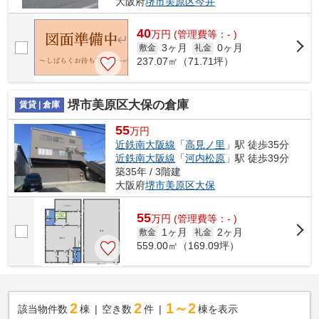
大阪府
堺市美原区
今井
40
万
円
(管理費等：- )
3ヶ月
0ヶ月
敷金
礼金
237.07㎡（71.71坪）
堺市美原区大保の倉庫
賃貸 | 倉庫
55
万円
近鉄南大阪線
「
高見ノ里
」駅 徒歩35分
近鉄南大阪線
「
河内松原
」駅 徒歩39分
築35年 / 3階建
大阪府
堺市美原区
大保
55
万
円
(管理費等：- )
1ヶ月
2ヶ月
敷金
礼金
559.00㎡（169.09坪）
2
2
1～2
該当物件数
棟
空き数
件
棟を表示