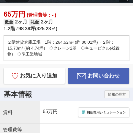
65万円
(管理費等：- )
2ヶ月
2ヶ月
敷金
礼金
1-2階
98.38坪(325.23㎡)
２階建貸倉庫工場 1階：264.52m² (約 80.01坪)・２階：
15.70m² (約 4.74坪) ◇クレーン2基 ◇キュービクル(残置
物) ◇準工業地域
お気に入り追加
お問い合わせ
基本情報
情報の見方
65万円
賃料
初期費用シミュレーション
管理費等
-