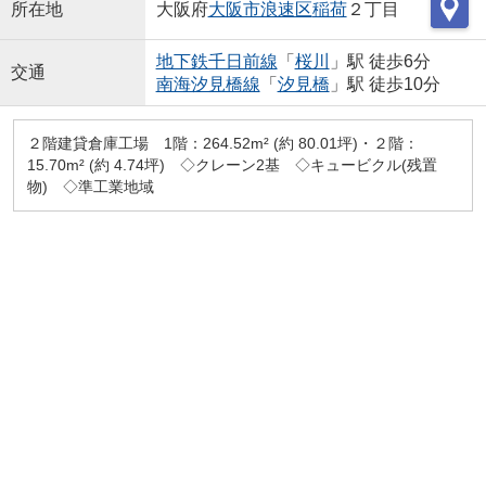
所在地
大阪府
大阪市浪速区
稲荷
２丁目
地下鉄千日前線
「
桜川
」駅 徒歩6分
交通
南海汐見橋線
「
汐見橋
」駅 徒歩10分
２階建貸倉庫工場 1階：264.52m² (約 80.01坪)・２階：
15.70m² (約 4.74坪) ◇クレーン2基 ◇キュービクル(残置
物) ◇準工業地域