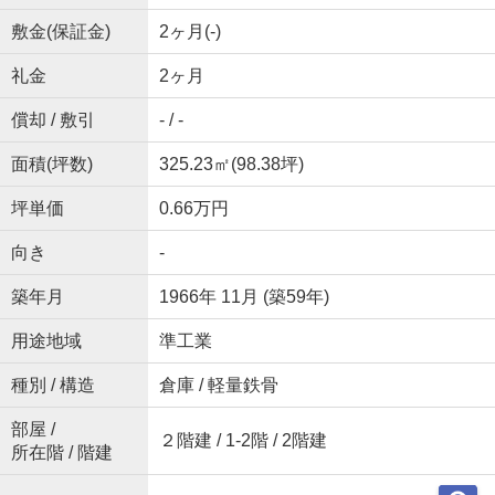
敷金(保証金)
2ヶ月(-)
礼金
2ヶ月
償却 / 敷引
- / -
面積(坪数)
325.23㎡(98.38坪)
坪単価
0.66万円
向き
-
築年月
1966年 11月 (築59年)
用途地域
準工業
種別 / 構造
倉庫 / 軽量鉄骨
部屋 /
２階建 / 1-2階 / 2階建
所在階 / 階建