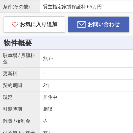
条件(その他)
貸主指定家賃保証料:65万円
お気に入り追加
お問い合わせ
物件概要
駐車場 / 月額料
無 / -
金
更新料
-
契約期間
2年
現況
居住中
引渡時期
相談
雑費 / 権利金
-/-
保険加入 / 料金
有 / -