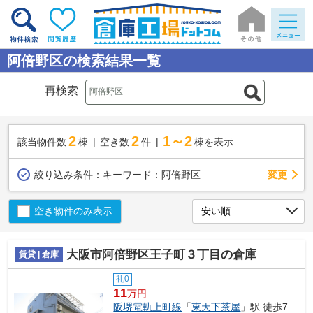
阿倍野区の検索結果一覧
再検索
2
2
1～2
該当物件数
棟
空き数
件
棟を表示
変更
絞り込み条件：
キーワード：阿倍野区
空き物件のみ表示
大阪市阿倍野区王子町３丁目の倉庫
賃貸 | 倉庫
礼0
11
万円
阪堺電軌上町線
「
東天下茶屋
」駅 徒歩7