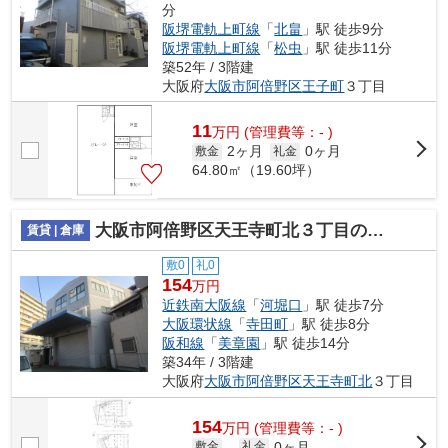
分
阪堺電軌上町線
「
北畠
」駅 徒歩9分
阪堺電軌上町線
「
松虫
」駅 徒歩11分
築52年 / 3階建
大阪府
大阪市阿倍野区
王子町
３丁目
11
万
円
(管理費等：- )
2ヶ月
0ヶ月
敷金
礼金
64.80㎡（19.60坪）
大阪市阿倍野区天王寺町北３丁目の倉庫
賃貸 | 倉庫
敷0
礼0
154
万円
近鉄南大阪線
「
河堀口
」駅 徒歩7分
大阪環状線
「
寺田町
」駅 徒歩8分
阪和線
「
美章園
」駅 徒歩14分
築34年 / 3階建
大阪府
大阪市阿倍野区
天王寺町北
３丁目
154
万
円
(管理費等：- )
0ヶ月
敷金
-
礼金