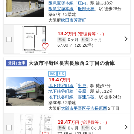
阪急宝塚本線
「
庄内
」駅 徒歩18分
阪急宝塚本線
「
服部天神
」駅 徒歩28分
築57年 / 3階建
大阪府
吹田市
芳野町
13.2
万
円
(管理費等：- )
0ヶ月
2ヶ月
敷金
礼金
67.00㎡（20.26坪）
大阪市平野区長吉長原西２丁目の倉庫
賃貸 | 倉庫
敷0
礼0
19.47
万円
地下鉄谷町線
「
出戸
」駅 徒歩7分
地下鉄谷町線
「
長原
」駅 徒歩12分
地下鉄谷町線
「
喜連瓜破
」駅 徒歩24分
築30年 / 2階建
大阪府
大阪市平野区
長吉長原西
２丁目
19.47
万
円
(管理費等：- )
0ヶ月
0ヶ月
敷金
礼金
77.88㎡（23.55坪）