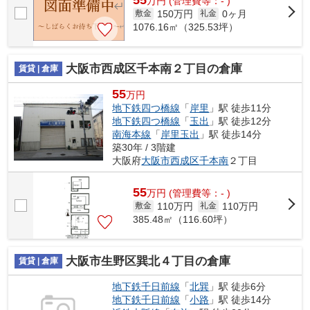
万
円
(管理費等：- )
150万円
0ヶ月
敷金
礼金
1076.16㎡（325.53坪）
大阪市西成区千本南２丁目の倉庫
賃貸 | 倉庫
55
万円
地下鉄四つ橋線
「
岸里
」駅 徒歩11分
地下鉄四つ橋線
「
玉出
」駅 徒歩12分
南海本線
「
岸里玉出
」駅 徒歩14分
築30年 / 3階建
大阪府
大阪市西成区
千本南
２丁目
55
万
円
(管理費等：- )
110万円
110万円
敷金
礼金
385.48㎡（116.60坪）
大阪市生野区巽北４丁目の倉庫
賃貸 | 倉庫
地下鉄千日前線
「
北巽
」駅 徒歩6分
地下鉄千日前線
「
小路
」駅 徒歩14分