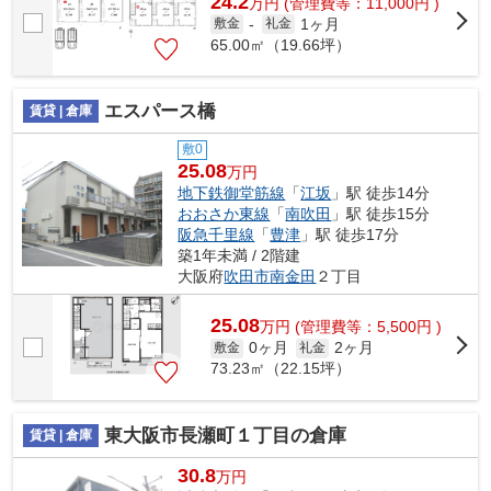
24.2
万
円
(管理費等：11,000円 )
1ヶ月
敷金
-
礼金
65.00㎡（19.66坪）
エスパース橋
賃貸 | 倉庫
敷0
25.08
万円
地下鉄御堂筋線
「
江坂
」駅 徒歩14分
おおさか東線
「
南吹田
」駅 徒歩15分
阪急千里線
「
豊津
」駅 徒歩17分
築1年未満 / 2階建
大阪府
吹田市
南金田
２丁目
25.08
万
円
(管理費等：5,500円 )
0ヶ月
2ヶ月
敷金
礼金
73.23㎡（22.15坪）
東大阪市長瀬町１丁目の倉庫
賃貸 | 倉庫
30.8
万円