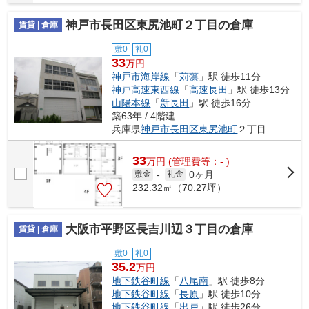
神戸市長田区東尻池町２丁目の倉庫
賃貸 | 倉庫
敷0
礼0
33
万円
神戸市海岸線
「
苅藻
」駅 徒歩11分
神戸高速東西線
「
高速長田
」駅 徒歩13分
山陽本線
「
新長田
」駅 徒歩16分
築63年 / 4階建
兵庫県
神戸市長田区
東尻池町
２丁目
33
万
円
(管理費等：- )
0ヶ月
敷金
-
礼金
232.32㎡（70.27坪）
大阪市平野区長吉川辺３丁目の倉庫
賃貸 | 倉庫
敷0
礼0
35.2
万円
地下鉄谷町線
「
八尾南
」駅 徒歩8分
地下鉄谷町線
「
長原
」駅 徒歩10分
地下鉄谷町線
「
出戸
」駅 徒歩26分