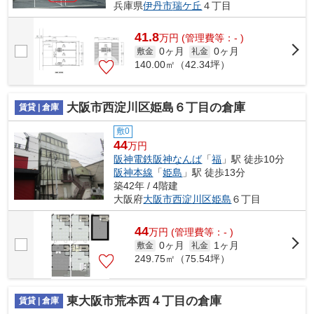
兵庫県
伊丹市
瑞ケ丘
４丁目
41.8
万
円
(管理費等：- )
0ヶ月
0ヶ月
敷金
礼金
140.00㎡（42.34坪）
大阪市西淀川区姫島６丁目の倉庫
賃貸 | 倉庫
敷0
44
万円
阪神電鉄阪神なんば
「
福
」駅 徒歩10分
阪神本線
「
姫島
」駅 徒歩13分
築42年 / 4階建
大阪府
大阪市西淀川区
姫島
６丁目
44
万
円
(管理費等：- )
0ヶ月
1ヶ月
敷金
礼金
249.75㎡（75.54坪）
東大阪市荒本西４丁目の倉庫
賃貸 | 倉庫