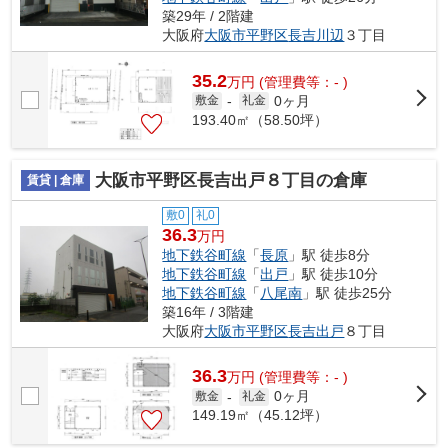
築29年 / 2階建
大阪府
大阪市平野区
長吉川辺
３丁目
35.2
万
円
(管理費等：- )
0ヶ月
敷金
-
礼金
193.40㎡（58.50坪）
大阪市平野区長吉出戸８丁目の倉庫
賃貸 | 倉庫
敷0
礼0
36.3
万円
地下鉄谷町線
「
長原
」駅 徒歩8分
地下鉄谷町線
「
出戸
」駅 徒歩10分
地下鉄谷町線
「
八尾南
」駅 徒歩25分
築16年 / 3階建
大阪府
大阪市平野区
長吉出戸
８丁目
36.3
万
円
(管理費等：- )
0ヶ月
敷金
-
礼金
149.19㎡（45.12坪）