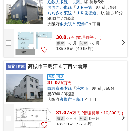
近鉄大阪線
「
長瀬
」駅 徒歩5分
おおさか東線
「
ＪＲ長瀬
」駅 徒歩9分
おおさか東線
「
ＪＲ俊徳道
」駅 徒歩10分
築33年 / 2階建
大阪府
東大阪市
長瀬町
１丁目
30.8
万
円
(管理費等：- )
3ヶ月
2ヶ月
敷金
礼金
135.39㎡（40.95坪）
高槻市三島江４丁目の倉庫
賃貸 | 倉庫
敷0
礼0
31.075
万円
阪急京都本線
「
茨木市
」駅 徒歩55分
築33年 / 3階建
大阪府
高槻市
三島江
４丁目
31.075
万
円
(管理費等：16,500円 )
0ヶ月
0ヶ月
敷金
礼金
185.99㎡（56.26坪）