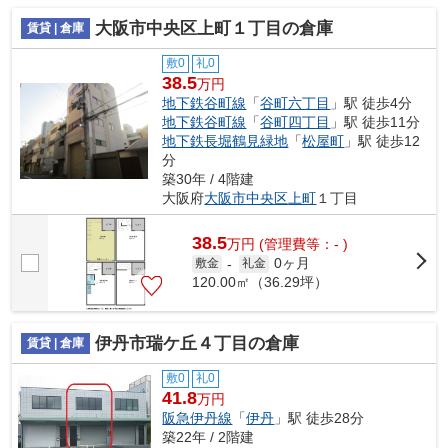
大阪市中央区上町１丁目の倉庫
賃貸 | 倉庫
敷0
礼0
38.5
万円
地下鉄谷町線
「
谷町六丁目
」駅 徒歩4分
地下鉄谷町線
「
谷町四丁目
」駅 徒歩11分
地下鉄長堀鶴見緑地
「
松屋町
」駅 徒歩12
分
築30年 / 4階建
大阪府
大阪市中央区
上町
１丁目
38.5
万
円
(管理費等：- )
0ヶ月
敷金
-
礼金
120.00㎡（36.29坪）
伊丹市瑞ケ丘４丁目の倉庫
賃貸 | 倉庫
敷0
礼0
41.8
万円
阪急伊丹線
「
伊丹
」駅 徒歩28分
築22年 / 2階建