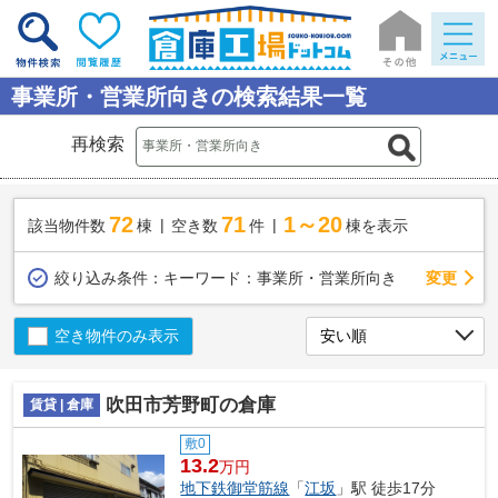
事業所・営業所向きの検索結果一覧
再検索
72
71
1～20
該当物件数
棟
空き数
件
棟を表示
変更
絞り込み条件：
キーワード：事業所・営業所向き
空き物件のみ表示
吹田市芳野町の倉庫
賃貸 | 倉庫
敷0
13.2
万円
地下鉄御堂筋線
「
江坂
」駅 徒歩17分