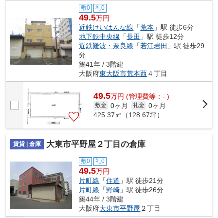
敷0
礼0
49.5
万円
近鉄けいはんな線
「
荒本
」駅 徒歩6分
地下鉄中央線
「
長田
」駅 徒歩12分
近鉄難波・奈良線
「
若江岩田
」駅 徒歩29
分
築41年 / 3階建
大阪府
東大阪市
荒本西
４丁目
49.5
万
円
(管理費等：- )
0ヶ月
0ヶ月
敷金
礼金
425.37㎡（128.67坪）
大東市平野屋２丁目の倉庫
賃貸 | 倉庫
敷0
礼0
49.5
万円
片町線
「
住道
」駅 徒歩21分
片町線
「
野崎
」駅 徒歩26分
築44年 / 3階建
大阪府
大東市
平野屋
２丁目