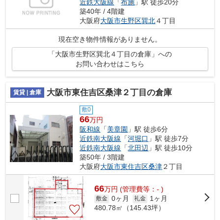
近鉄大阪線
「
布施
」駅 徒歩20分
築40年 / 4階建
大阪府
大阪市生野区
巽北
４丁目
現在空き物件情報がありません。
「大阪市生野区巽北４丁目の倉庫」への
お問い合わせはこちら
大阪市東住吉区桑津２丁目の倉庫
賃貸 | 倉庫
敷0
66
万円
阪和線
「
美章園
」駅 徒歩6分
近鉄南大阪線
「
河堀口
」駅 徒歩7分
近鉄南大阪線
「
北田辺
」駅 徒歩10分
築50年 / 3階建
大阪府
大阪市東住吉区
桑津
２丁目
66
万
円
(管理費等：- )
0ヶ月
1ヶ月
敷金
礼金
480.78㎡（145.43坪）