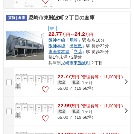
尼崎市東難波町２丁目の倉庫
賃貸 | 倉庫
敷0
22.77
24.2
万円～
万円
阪神本線
「
尼崎
」駅 徒歩18分
阪神本線
「
出屋敷
」駅 徒歩22分
東海道本線
「
立花
」駅 徒歩25分
築1年未満 / 2階建
兵庫県
尼崎市
東難波町
２丁目
22.77
万
円
(管理費等：11,000円 )
1ヶ月
敷金
-
礼金
65.00㎡（19.66坪）
22.99
万
円
(管理費等：11,000円 )
1ヶ月
敷金
-
礼金
65.00㎡（19.66坪）