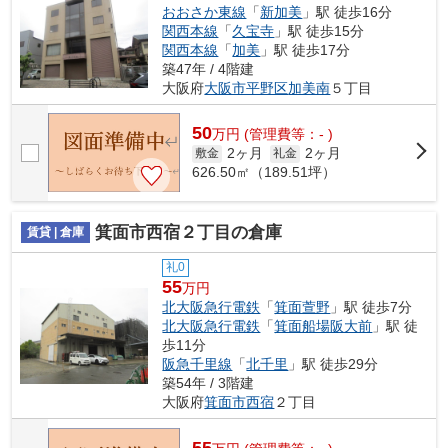
おおさか東線
「
新加美
」駅 徒歩16分
関西本線
「
久宝寺
」駅 徒歩15分
関西本線
「
加美
」駅 徒歩17分
築47年 / 4階建
大阪府
大阪市平野区
加美南
５丁目
50
万
円
(管理費等：- )
2ヶ月
2ヶ月
敷金
礼金
626.50㎡（189.51坪）
箕面市西宿２丁目の倉庫
賃貸 | 倉庫
礼0
55
万円
北大阪急行電鉄
「
箕面萱野
」駅 徒歩7分
北大阪急行電鉄
「
箕面船場阪大前
」駅 徒
歩11分
阪急千里線
「
北千里
」駅 徒歩29分
築54年 / 3階建
大阪府
箕面市
西宿
２丁目
55