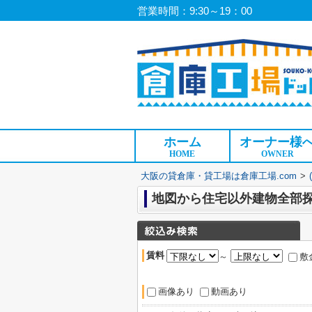
営業時間：9:30～19：00
ホーム
オーナー様
HOME
OWNER
大阪の貸倉庫・貸工場は倉庫工場.com
>
地図から住宅以外建物全部
賃料
～
敷
画像あり
動画あり