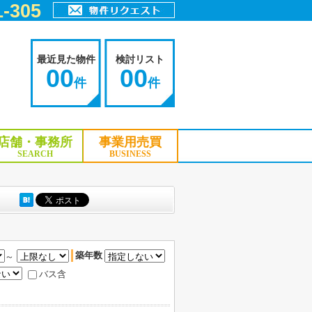
-305
最近見た物件
検討リスト
00
00
件
件
店舗・事務所
事業用売買
SEARCH
BUSINESS
築年数
～
バス含