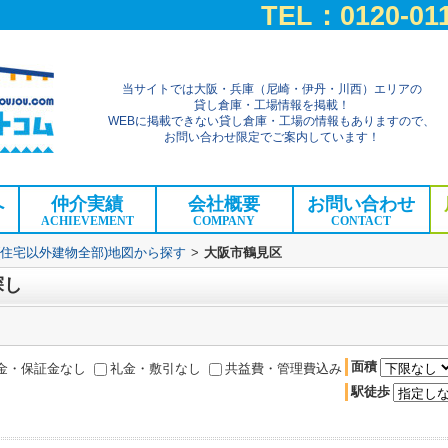
TEL：0120-011
当サイトでは大阪・兵庫（尼崎・伊丹・川西）エリアの
貸し倉庫・工場情報を掲載！
WEBに掲載できない貸し倉庫・工場の情報もありますので、
お問い合わせ限定でご案内しています！
へ
仲介実績
会社概要
お問い合わせ
ACHIEVEMENT
COMPANY
CONTACT
(住宅以外建物全部)地図から探す
>
大阪市鶴見区
探し
面積
金・保証金なし
礼金・敷引なし
共益費・管理費込み
駅徒歩