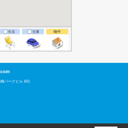
物件
生活
交通
com
橋パークビル 601