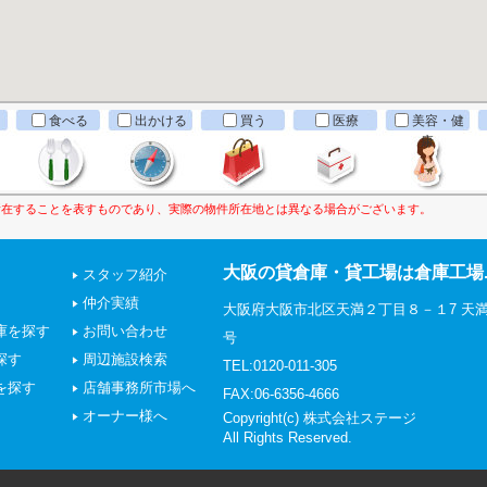
食べる
出かける
買う
医療
美容・健
康
所在することを表すものであり、実際の物件所在地とは異なる場合がございます。
大阪の貸倉庫・貸工場は倉庫工場.
スタッフ紹介
仲介実績
大阪府大阪市北区天満２丁目８－１7 天満
庫を探す
お問い合わせ
号
探す
周辺施設検索
TEL:0120-011-305
を探す
店舗事務所市場へ
FAX:06-6356-4666
オーナー様へ
Copyright(c) 株式会社ステージ
All Rights Reserved.