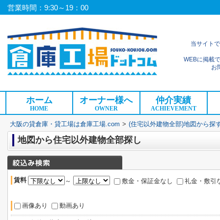
営業時間：9:30～19：00
当サイトで
WEBに掲載
お
ホーム
オーナー様へ
仲介実績
HOME
OWNER
ACHIEVEMENT
大阪の貸倉庫・貸工場は倉庫工場.com
>
(住宅以外建物全部)地図から探
地図から住宅以外建物全部探し
賃料
～
敷金・保証金なし
礼金・敷引
画像あり
動画あり