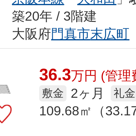
築20年 / 3階建
大阪府
門真市
末広町
36.3
万
円
(管理費
2ヶ月
敷金
礼金
109.68㎡（33.