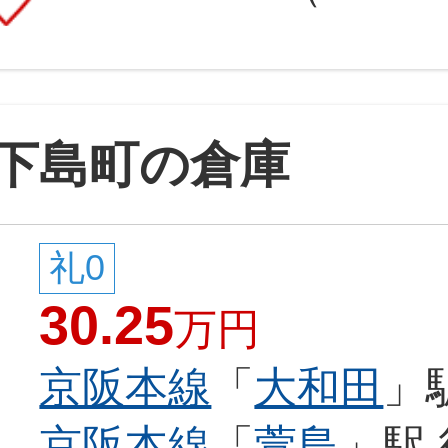
下島町の倉庫
礼0
30.25
万円
京阪本線
「
大和田
」
京阪本線
「
萱島
」駅 