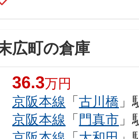
末広町の倉庫
36.3
万円
京阪本線
「
古川橋
」
京阪本線
「
門真市
」
京阪本線
「
大和田
」