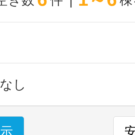
空き数
件
棟
なし
示