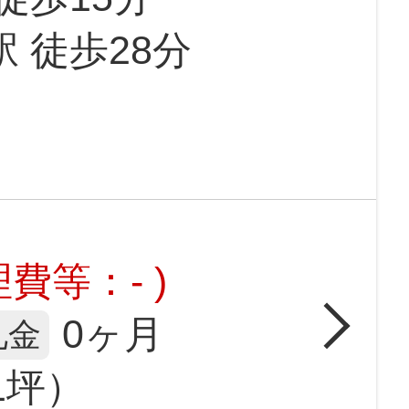
駅 徒歩28分
費等：- )
0ヶ月
礼金
91坪）