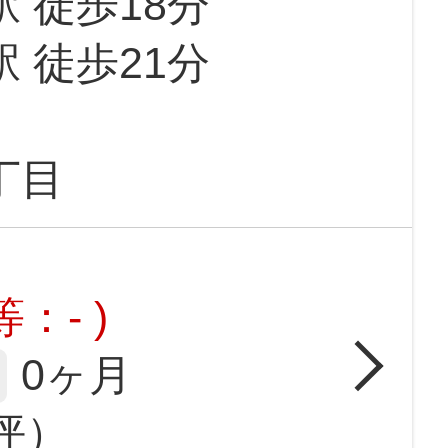
駅 徒歩18分
駅 徒歩21分
丁目
：- )
0ヶ月
0坪）