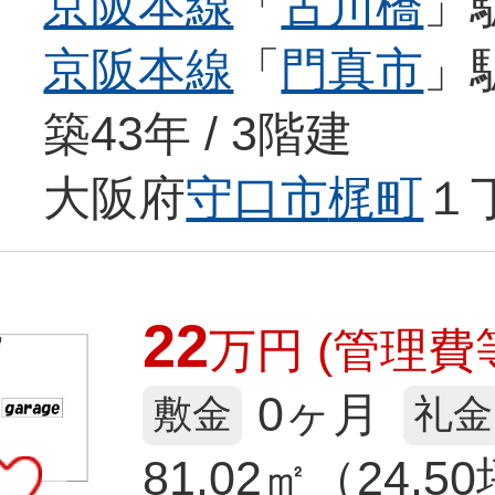
京阪本線
「
古川橋
」
京阪本線
「
門真市
」
築43年 / 3階建
大阪府
守口市
梶町
１
22
万
円
(管理費等
0ヶ月
敷金
礼金
81.02㎡（24.5