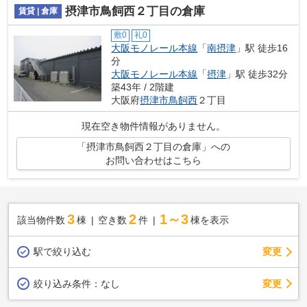
摂津市鳥飼西２丁目の倉庫
賃貸 | 倉庫
敷0
礼0
大阪モノレール本線
「
南摂津
」駅 徒歩16
分
大阪モノレール本線
「
摂津
」駅 徒歩32分
築43年 / 2階建
大阪府
摂津市
鳥飼西
２丁目
現在空き物件情報がありません。
「摂津市鳥飼西２丁目の倉庫」への
お問い合わせはこちら
3
2
1～3
該当物件数
棟
空き数
件
棟を表示
駅で絞り込む
変更
変更
絞り込み条件：
なし