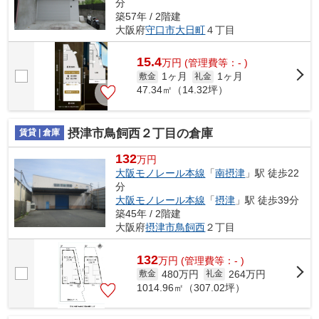
分
築57年 / 2階建
大阪府
守口市
大日町
４丁目
15.4
万
円
(管理費等：- )
1ヶ月
1ヶ月
敷金
礼金
47.34㎡（14.32坪）
摂津市鳥飼西２丁目の倉庫
賃貸 | 倉庫
132
万円
大阪モノレール本線
「
南摂津
」駅 徒歩22
分
大阪モノレール本線
「
摂津
」駅 徒歩39分
築45年 / 2階建
大阪府
摂津市
鳥飼西
２丁目
132
万
円
(管理費等：- )
480万円
264万円
敷金
礼金
1014.96㎡（307.02坪）