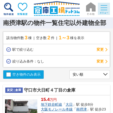
南摂津駅の物件一覧住宅以外建物全部
3
2
1～3
該当物件数
棟
空き数
件
棟を表示
駅で絞り込む
変更
変更
絞り込み条件：
なし
空き物件のみ表示
守口市大日町４丁目の倉庫
賃貸 | 倉庫
15.4
万円
地下鉄谷町線
「
大日
」駅 徒歩8分
大阪モノレール本線
「
南摂津
」駅 徒歩23