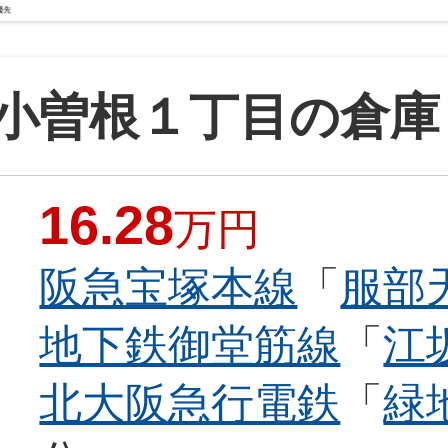
小曽根１丁目の倉庫
16.28
万円
阪急宝塚本線
「
服部
地下鉄御堂筋線
「
江
北大阪急行電鉄
「
緑