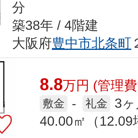
分
築38年 / 4階建
大阪府
豊中市
北条町
8.8
万
円
(管理費等
3ヶ
-
敷金
礼金
40.00㎡（12.0