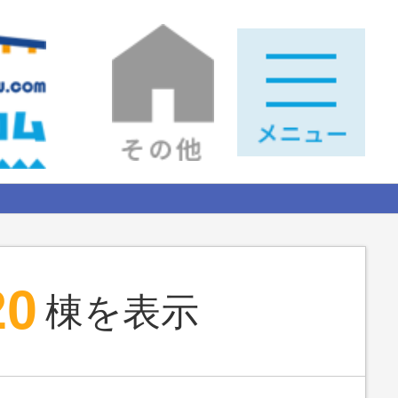
20
棟を表示