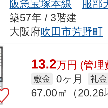
阪急宝塚本線
「
服部
築57年 / 3階建
大阪府
吹田市
芳野町
13.2
万
円
(管理費
0ヶ月
敷金
礼金
67.00㎡（20.2