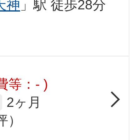
天神
」駅 徒歩28分
等：- )
2ヶ月
6坪）