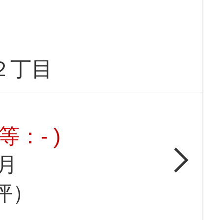
２丁目
：- )
月
9坪）