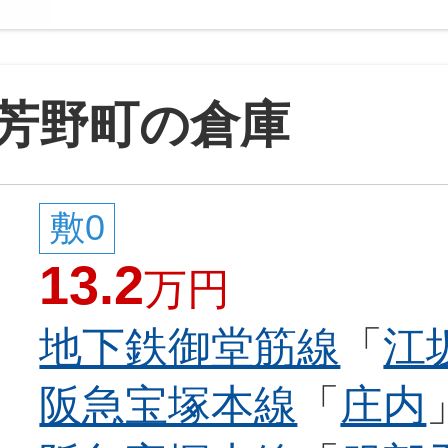
芳野町の倉庫
敷0
13.2
万円
地下鉄御堂筋線
「
江
阪急宝塚本線
「
庄内