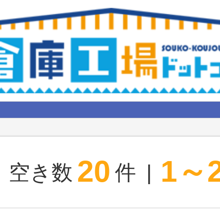
20
1～
空き数
件