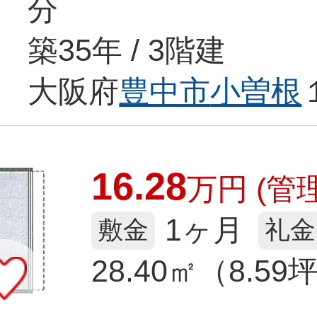
分
築35年 / 3階建
大阪府
豊中市
小曽根
16.28
万
円
(管理
1ヶ月
敷金
礼金
28.40㎡（8.59