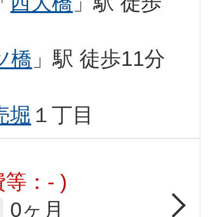
「
西大橋
」駅 徒歩
ツ橋
」駅 徒歩11分
売堀
１丁目
等：- )
0ヶ月