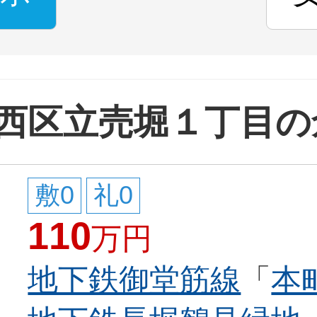
西区立売堀１丁目の
敷0
礼0
110
万円
地下鉄御堂筋線
「
本