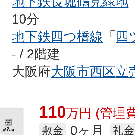
地下鉄長堀鶴見緑地
10分
地下鉄四つ橋線
「
四
- / 2階建
大阪府
大阪市西区
立
110
万
円
(管理費
0ヶ月
敷金
礼金