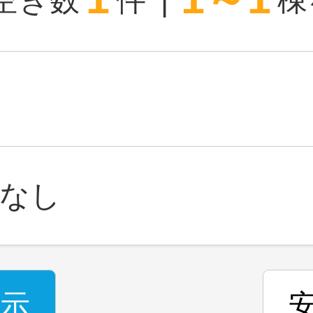
空き数
件
棟
なし
示