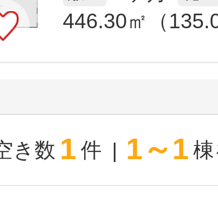
446.30㎡（135
1
1～1
空き数
件
棟